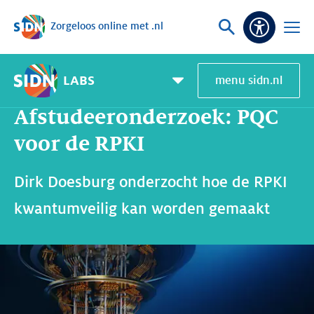
Zorgeloos online met .nl
Sla navigatie over
Vraag
Open
Toeganke
of
menu
zoek
LABS
menu sidn.nl
Home
SIDN Labs
Nieuws en Blogs
Afstudeeronderzoek: PQC voor de RPKI
Pagemenu
toggle
Afstudeeronderzoek: PQC
voor de RPKI
Dirk Doesburg onderzocht hoe de RPKI
kwantumveilig kan worden gemaakt