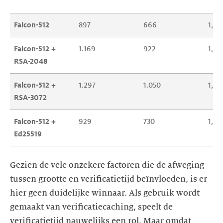
Falcon-512
897
666
1,4 
Falcon-512 + 
1.169
922
1,7 
RSA-2048
Falcon-512 + 
1.297
1.050
1,9 
RSA-3072
Falcon-512 + 
929
730
1,5 
Ed25519
Gezien de vele onzekere factoren die de afweging
tussen grootte en verificatietijd beïnvloeden, is er
hier geen duidelijke winnaar. Als gebruik wordt
gemaakt van verificatiecaching, speelt de
verificatietijd nauwelijks een rol. Maar omdat