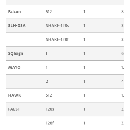
Falcon
512
1
897
SLH-DSA
SHAKE-128s
1
32
SHAKE-128f
1
32
SQIsign
I
1
65
MAYO
1
1
1.42
2
1
4.91
HAWK
512
1
1.02
FAEST
128s
1
32
128f
1
32