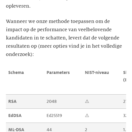
opleveren.
Wanneer we onze methode toepassen om de
impact op de performance van veelbelovende
kandidaten in te schatten, levert dat de volgende
resultaten op (meer opties vind je in het volledige
onderzoek):
Schema
Parameters
NIST-niveau
Sleu
(B)
RSA
2048
⚠️
272
EdDSA
Ed25519
⚠️
32
ML-DSA
44
2
1.31