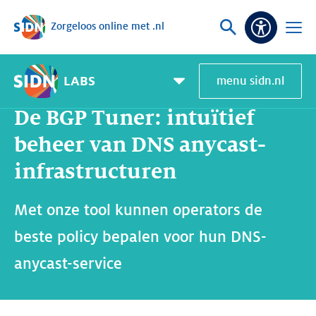
Zorgeloos online met .nl
Sla navigatie over
Vraag
Open
Toeganke
of
menu
zoek
LABS
menu sidn.nl
Home
SIDN Labs
Nieuws en Blogs
De BGP Tuner: intuïtief beheer van DNS anycast-infrastructuren
Pagemenu
toggle
De BGP Tuner: intuïtief
beheer van DNS anycast-
infrastructuren
Met onze tool kunnen operators de
beste policy bepalen voor hun DNS-
anycast-service