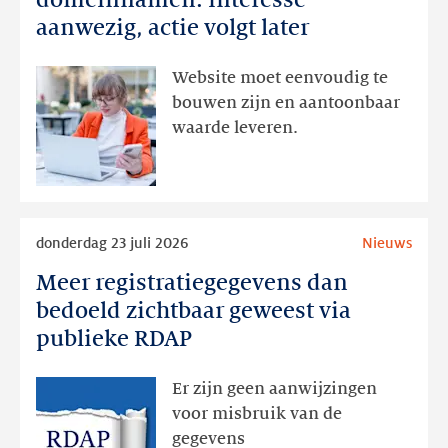
domeinnamen:
aanwezig, actie volgt later
interesse
aanwezig,
Website moet eenvoudig te
actie
bouwen zijn en aantoonbaar
volgt
waarde leveren.
later
Lees
donderdag 23 juli 2026
Nieuws
meer
Meer registratiegegevens dan
Meer
registratiegegevens
bedoeld zichtbaar geweest via
dan
publieke RDAP
bedoeld
zichtbaar
Er zijn geen aanwijzingen
geweest
voor misbruik van de
via
gegevens