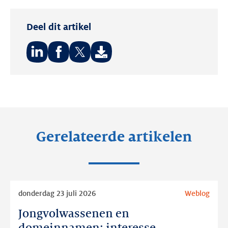
Deel dit artikel
Deel
Deel
Deel
op:
op:
op:
LinkedIn
Facebook
Twitter
Gerelateerde artikelen
Lees
donderdag 23 juli 2026
Weblog
meer
Jongvolwassenen en
Jongvolwassenen
en
domeinnamen: interesse