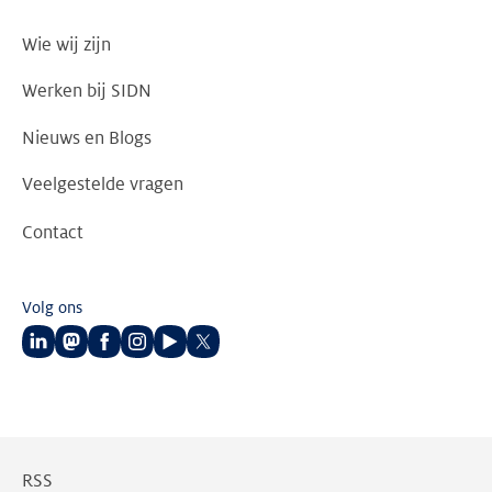
Wie wij zijn
Werken bij SIDN
Nieuws en Blogs
Veelgestelde vragen
Contact
Volg ons
Volg
Volg
Volg
Volg
Volg
Volg
ons
ons
ons
ons
ons
ons
op
op
op
op
op
op
LinkedIn
Mastodon
Facebook
Instagram
Youtube
Twitter
RSS