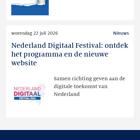
publieke
RDAP
Lees
woensdag 22 juli 2026
Nieuws
meer
Nederland Digitaal Festival: ontdek
Nederland
Digitaal
het programma en de nieuwe
Festival:
website
ontdek
het
Samen richting geven aan de
programma
digitale toekomst van
en
Nederland
de
nieuwe
website