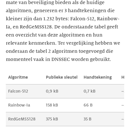
mate van beveiliging bieden als de huidige
algoritmen, genereren er 3 handtekeningen die
kleiner zijn dan 1.232 bytes: Falcon-512, Rainbow-
Ia, en RedGeMSS128. De onderstaande tabel geeft
een overzicht van deze algoritmen en hun
relevante kenmerken. Ter vergelijking hebben we
onderaan de tabel 2 algoritmen toegevoegd die
momenteel vaak in DNSSEC worden gebruikt.
Algoritme
Publieke sleutel
Handtekening
Han
Falcon-512
0,9 kB
0,7 kB
~3.3
Rainbow-Ia
158 kB
66 B
~8.
RedGeMSS128
375 kB
35 B
~50