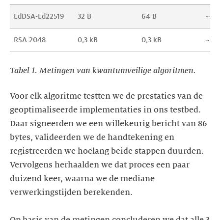
EdDSA-Ed22519
32 B
64 B
~26
RSA-2048
0,3 kB
0,3 kB
~1.5
Tabel 1. Metingen van kwantumveilige algoritmen.
Voor elk algoritme testten we de prestaties van de
geoptimaliseerde implementaties in ons testbed.
Daar signeerden we een willekeurig bericht van 86
bytes, valideerden we de handtekening en
registreerden we hoelang beide stappen duurden.
Vervolgens herhaalden we dat proces een paar
duizend keer, waarna we de mediane
verwerkingstijden berekenden.
Op basis van de metingen concluderen we dat alle 3