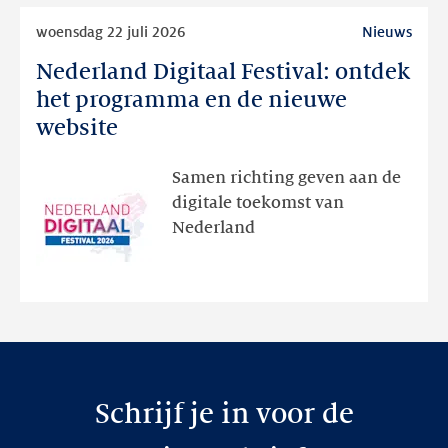
Lees
woensdag 22 juli 2026
Nieuws
meer
Nederland Digitaal Festival: ontdek
Nederland
Digitaal
het programma en de nieuwe
Festival:
website
ontdek
het
Samen richting geven aan de
programma
digitale toekomst van
en
Nederland
de
nieuwe
website
Schrijf je in voor de