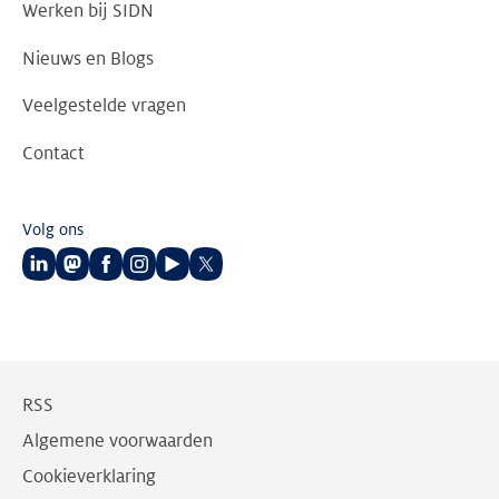
Werken bij SIDN
Nieuws en Blogs
Veelgestelde vragen
Contact
Volg ons
Volg
Volg
Volg
Volg
Volg
Volg
ons
ons
ons
ons
ons
ons
op
op
op
op
op
op
LinkedIn
Mastodon
Facebook
Instagram
Youtube
Twitter
RSS
Algemene voorwaarden
Cookieverklaring