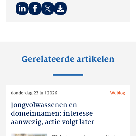
Deel
Deel
Deel
op:
op:
op:
LinkedIn
Facebook
Twitter
Gerelateerde artikelen
Lees
donderdag 23 juli 2026
Weblog
meer
Jongvolwassenen en
Jongvolwassenen
en
domeinnamen: interesse
domeinnamen:
aanwezig, actie volgt later
interesse
aanwezig,