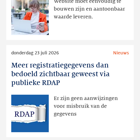
Website moet eenvoudig te
actie
bouwen zijn en aantoonbaar
volgt
waarde leveren.
later
Lees
donderdag 23 juli 2026
Nieuws
meer
Meer registratiegegevens dan
Meer
registratiegegevens
bedoeld zichtbaar geweest via
dan
publieke RDAP
bedoeld
zichtbaar
Er zijn geen aanwijzingen
geweest
voor misbruik van de
via
gegevens
publieke
RDAP