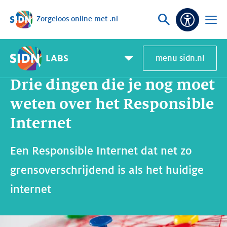
Zorgeloos online met .nl
Sla navigatie over
Vraag
Open
Toeganke
of
menu
zoek
LABS
menu sidn.nl
Home
SIDN Labs
Nieuws en Blogs
Drie dingen die je nog moet weten over het Responsible Internet
Pagemenu
toggle
Drie dingen die je nog moet
weten over het Responsible
Internet
Een Responsible Internet dat net zo
grensoverschrijdend is als het huidige
internet