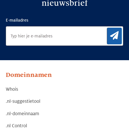
nieuwsbrief
E-mailadres
Aan
Domeinnamen
Whois
.nl-suggestietool
.nl-domeinnaam
.nl Control