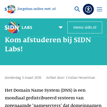
Zorgeloos online met .nl
Sla navigatie over
Vraag
Open
Toeganke
of
menu
zoek
LABS
menu sidn.nl
Home
SIDN Labs
Nieuws en Blogs
Kom afstuderen bij SIDN Labs!
Pagemenu
toggle
Kom afstuderen bij SIDN
Labs!
donderdag 3 maart 2016
Artikel door:
Cristian Hesselman
Het Domain Name System (DNS) is een
mondiaal gedistribueerd systeem van
zogenaamde ‘nameservers’ dat domeinnamen