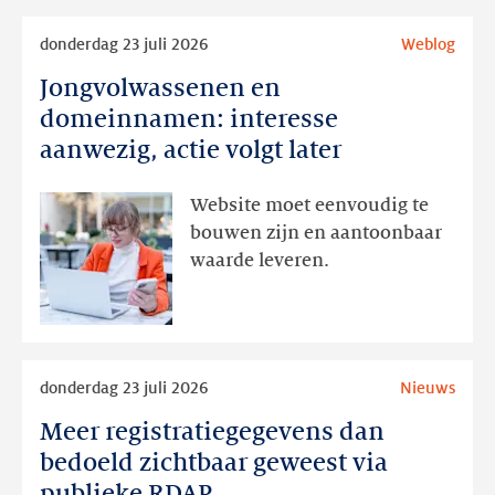
Lees
donderdag 23 juli 2026
Weblog
meer
Jongvolwassenen en
Jongvolwassenen
en
domeinnamen: interesse
domeinnamen:
aanwezig, actie volgt later
interesse
aanwezig,
Website moet eenvoudig te
actie
bouwen zijn en aantoonbaar
volgt
waarde leveren.
later
Lees
donderdag 23 juli 2026
Nieuws
meer
Meer registratiegegevens dan
Meer
registratiegegevens
bedoeld zichtbaar geweest via
dan
publieke RDAP