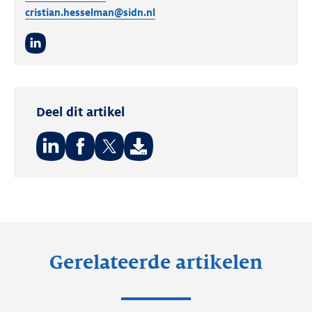
cristian.hesselman@sidn.nl
LinkedIn
Deel dit artikel
Deel
Deel
Deel
op:
op:
op:
LinkedIn
Facebook
Twitter
Gerelateerde artikelen