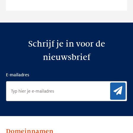
nieuwe
website
Schrijf je in voor de
nieuwsbrief
E-mailadres
Aan
Domeinnamen