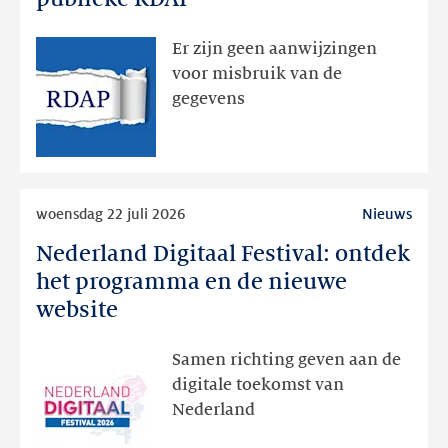
bedoeld
zichtbaar
Er zijn geen aanwijzingen
geweest
voor misbruik van de
via
gegevens
publieke
RDAP
Lees
woensdag 22 juli 2026
Nieuws
meer
Nederland Digitaal Festival: ontdek
Nederland
Digitaal
het programma en de nieuwe
Festival:
website
ontdek
het
Samen richting geven aan de
programma
digitale toekomst van
en
Nederland
de