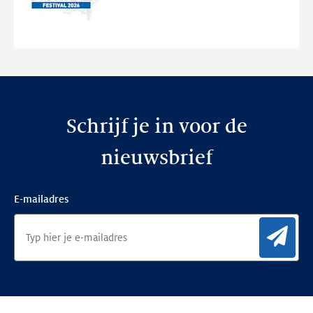
de
nieuwe
website
Schrijf je in voor de
nieuwsbrief
E-mailadres
Aan