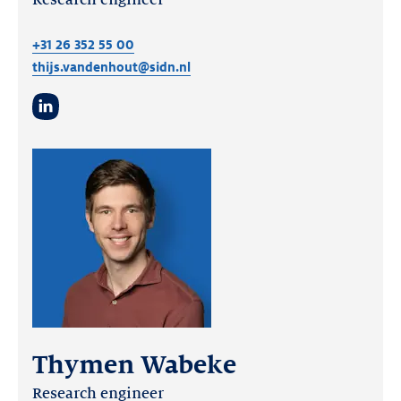
Research engineer
+31 26 352 55 00
thijs.vandenhout@sidn.nl
LinkedIn
Thymen Wabeke
Research engineer