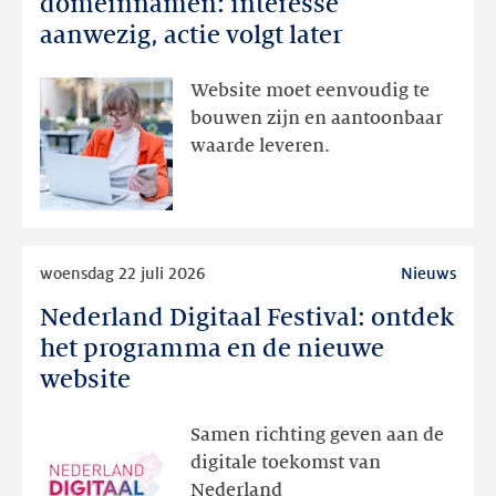
domeinnamen: interesse
domeinnamen:
aanwezig, actie volgt later
interesse
aanwezig,
Website moet eenvoudig te
actie
bouwen zijn en aantoonbaar
volgt
waarde leveren.
later
Lees
woensdag 22 juli 2026
Nieuws
meer
Nederland Digitaal Festival: ontdek
Nederland
Digitaal
het programma en de nieuwe
Festival:
website
ontdek
het
Samen richting geven aan de
programma
digitale toekomst van
en
Nederland