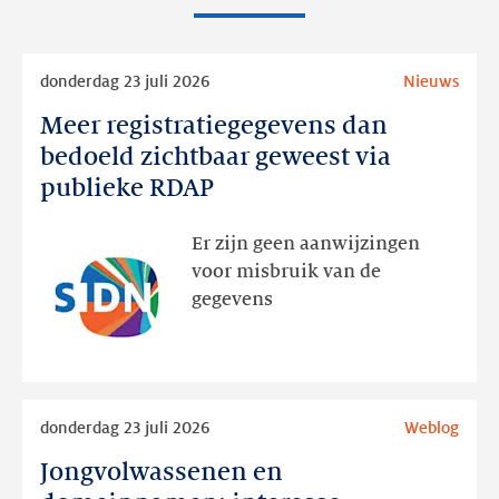
Lees
donderdag 23 juli 2026
Nieuws
meer
Meer registratiegegevens dan
Meer
registratiegegevens
bedoeld zichtbaar geweest via
dan
publieke RDAP
bedoeld
zichtbaar
Er zijn geen aanwijzingen
geweest
voor misbruik van de
via
gegevens
publieke
RDAP
Lees
donderdag 23 juli 2026
Weblog
meer
Jongvolwassenen en
Jongvolwassenen
en