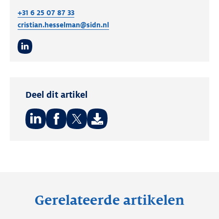
+31 6 25 07 87 33
cristian.hesselman@sidn.nl
LinkedIn
Deel dit artikel
Deel
Deel
Deel
op:
op:
op:
LinkedIn
Facebook
Twitter
Gerelateerde artikelen