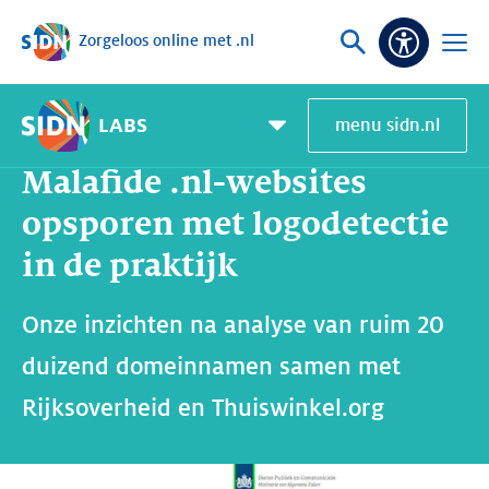
Zorgeloos online met .nl
Sla navigatie over
Vraag
Open
Toeganke
of
menu
zoek
LABS
menu sidn.nl
Home
SIDN Labs
Nieuws en Blogs
Malafide .nl-websites opsporen met logodetectie in de praktijk
Pagemenu
toggle
Malafide .nl-websites
opsporen met logodetectie
in de praktijk
Onze inzichten na analyse van ruim 20
duizend domeinnamen samen met
Rijksoverheid en Thuiswinkel.org