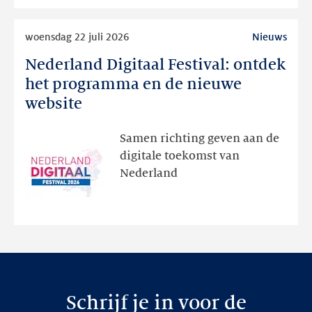
Lees
woensdag 22 juli 2026
Nieuws
meer
Nederland Digitaal Festival: ontdek
Nederland
Digitaal
het programma en de nieuwe
Festival:
website
ontdek
het
Samen richting geven aan de
programma
digitale toekomst van
en
Nederland
de
nieuwe
website
Schrijf je in voor de