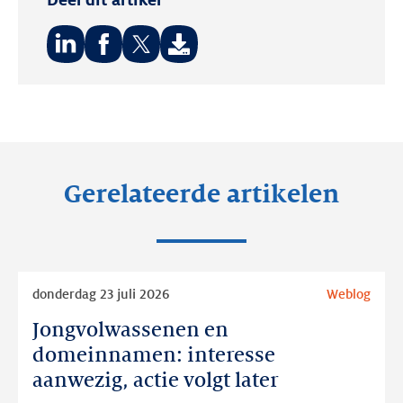
Deel
Deel
Deel
op:
op:
op:
LinkedIn
Facebook
Twitter
Gerelateerde artikelen
Lees
donderdag 23 juli 2026
Weblog
meer
Jongvolwassenen en
Jongvolwassenen
en
domeinnamen: interesse
domeinnamen:
aanwezig, actie volgt later
interesse