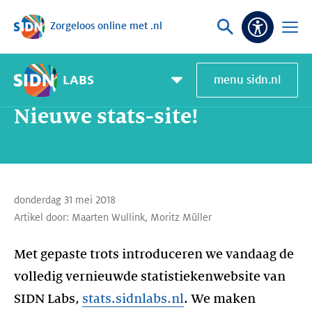
Zorgeloos online met .nl
Sla navigatie over
Vraag
Open
Toeganke
of
menu
zoek
LABS
menu sidn.nl
Home
SIDN Labs
Nieuws en Blogs
Nieuwe stats-site!
Pagemenu
toggle
Nieuwe stats-site!
donderdag 31 mei 2018
Artikel door:
Maarten Wullink
,
Moritz Müller
Met gepaste trots introduceren we vandaag de
volledig vernieuwde statistiekenwebsite van
SIDN Labs,
stats.sidnlabs.nl
. We maken