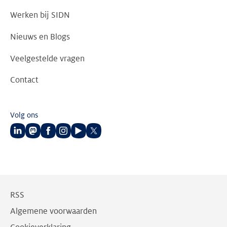
Werken bij SIDN
Nieuws en Blogs
Veelgestelde vragen
Contact
Volg ons
Volg
Volg
Volg
Volg
Volg
Volg
ons
ons
ons
ons
ons
ons
op
op
op
op
op
op
LinkedIn
Mastodon
Facebook
Instagram
Youtube
Twitter
RSS
Algemene voorwaarden