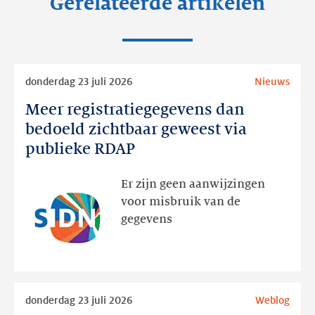
Gerelateerde artikelen
Lees
donderdag 23 juli 2026
Nieuws
meer
Meer registratiegegevens dan
Meer
registratiegegevens
bedoeld zichtbaar geweest via
dan
publieke RDAP
bedoeld
zichtbaar
Er zijn geen aanwijzingen
geweest
voor misbruik van de
via
gegevens
publieke
RDAP
Lees
donderdag 23 juli 2026
Weblog
meer