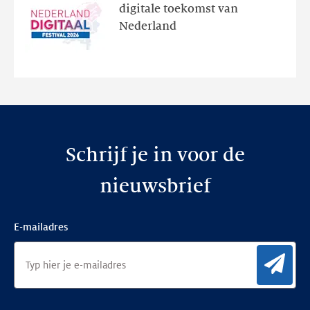
programma
digitale toekomst van
en
Nederland
de
nieuwe
website
Schrijf je in voor de
nieuwsbrief
E-mailadres
Aan