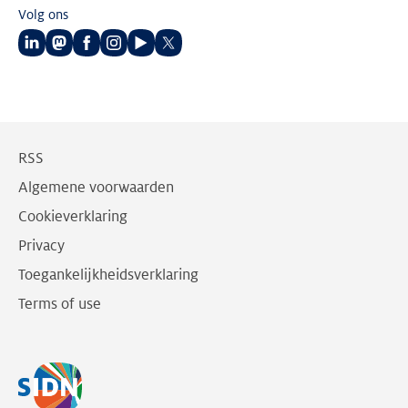
Volg ons
Volg
Volg
Volg
Volg
Volg
Volg
ons
ons
ons
ons
ons
ons
op
op
op
op
op
op
LinkedIn
Mastodon
Facebook
Instagram
Youtube
Twitter
RSS
Algemene voorwaarden
Cookieverklaring
Privacy
Toegankelijkheidsverklaring
Terms of use