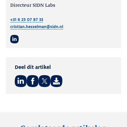
Directeur SIDN Labs
+31 6 25 07 87 33
cristian.hesselman@sidn.nl
LinkedIn
Deel dit artikel
Deel
Deel
Deel
op:
op:
op:
LinkedIn
Facebook
Twitter