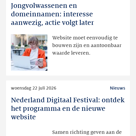
Jongvolwassenen en
Jongvolwassenen
en
domeinnamen: interesse
domeinnamen:
aanwezig, actie volgt later
interesse
aanwezig,
Website moet eenvoudig te
actie
bouwen zijn en aantoonbaar
volgt
waarde leveren.
later
Lees
woensdag 22 juli 2026
Nieuws
meer
Nederland Digitaal Festival: ontdek
Nederland
Digitaal
het programma en de nieuwe
Festival:
website
ontdek
het
Samen richting geven aan de