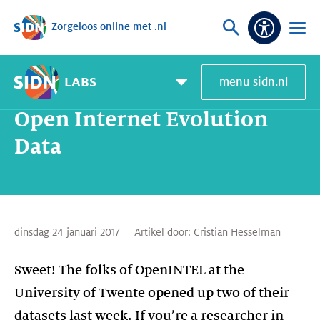
Zorgeloos online met .nl
Sla navigatie over
Vraag
Open
Toeganke
of
menu
zoek
LABS
menu sidn.nl
Home
SIDN Labs
Nieuws en Blogs
Open Internet Evolution Data
Pagemenu
toggle
Open Internet Evolution
Data
dinsdag 24 januari 2017
Artikel door:
Cristian Hesselman
Sweet! The folks of OpenINTEL at the
University of Twente opened up two of their
datasets last week. If you’re a researcher in