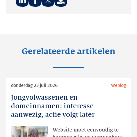
Deel
Deel
Deel
op:
op:
op:
LinkedIn
Facebook
Twitter
Gerelateerde artikelen
Lees
donderdag 23 juli 2026
Weblog
meer
Jongvolwassenen en
Jongvolwassenen
en
domeinnamen: interesse
domeinnamen:
aanwezig, actie volgt later
interesse
aanwezig,
Website moet eenvoudig te
actie