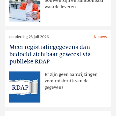
bouwen zijn en aantoonbaar
volgt
waarde leveren.
later
Lees
donderdag 23 juli 2026
Nieuws
meer
Meer registratiegegevens dan
Meer
registratiegegevens
bedoeld zichtbaar geweest via
dan
publieke RDAP
bedoeld
zichtbaar
Er zijn geen aanwijzingen
geweest
voor misbruik van de
via
gegevens
publieke
RDAP
Lees