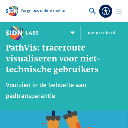
Zorgeloos online met .nl
Sla navigatie over
Vraag
Open
Toeganke
of
menu
zoek
LABS
menu sidn.nl
Home
SIDN Labs
Nieuws en Blogs
PathVis: traceroute visualiseren voor niet-technische gebruikers
Pagemenu
toggle
PathVis: traceroute
visualiseren voor niet-
technische gebruikers
Voorzien in de behoefte aan
padtransparantie