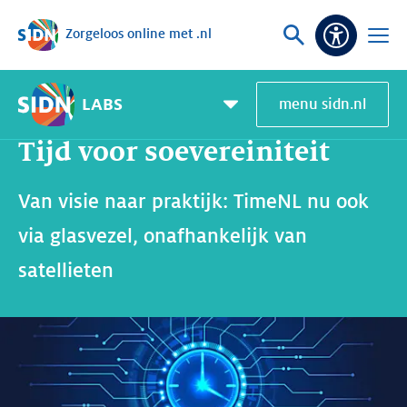
Zorgeloos online met .nl
Sla navigatie over
Vraag
Open
Toeganke
of
menu
zoek
LABS
menu sidn.nl
Home
SIDN Labs
Nieuws en Blogs
Tijd voor soevereiniteit
Pagemenu
toggle
Tijd voor soevereiniteit
Van visie naar praktijk: TimeNL nu ook
via glasvezel, onafhankelijk van
satellieten