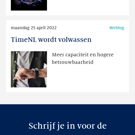
een
milliseconde
Lees
maandag 25 april 2022
Weblog
meer
TimeNL wordt volwassen
TimeNL
wordt
volwassen
Meer capaciteit en hogere
betrouwbaarheid
Schrijf je in voor de