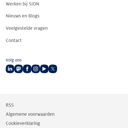
Werken bij SIDN
Nieuws en Blogs
Veelgestelde vragen
Contact
Volg ons
Volg
Volg
Volg
Volg
Volg
Volg
ons
ons
ons
ons
ons
ons
op
op
op
op
op
op
LinkedIn
Mastodon
Facebook
Instagram
Youtube
Twitter
RSS
Algemene voorwaarden
Cookieverklaring