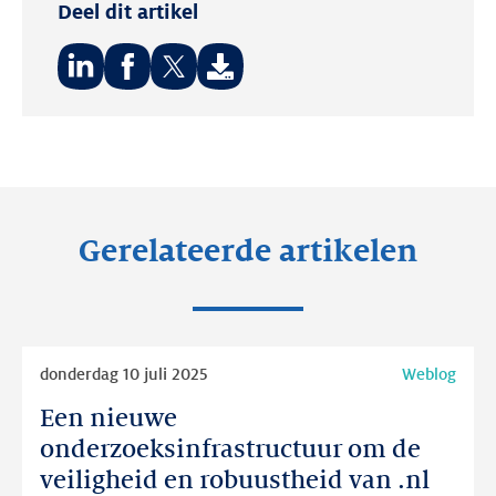
Deel dit artikel
Deel
Deel
Deel
op:
op:
op:
LinkedIn
Facebook
Twitter
Gerelateerde artikelen
Lees
donderdag 10 juli 2025
Weblog
meer
Een nieuwe
Een
nieuwe
onderzoeksinfrastructuur om de
onderzoeksinfrastructuur
veiligheid en robuustheid van .nl