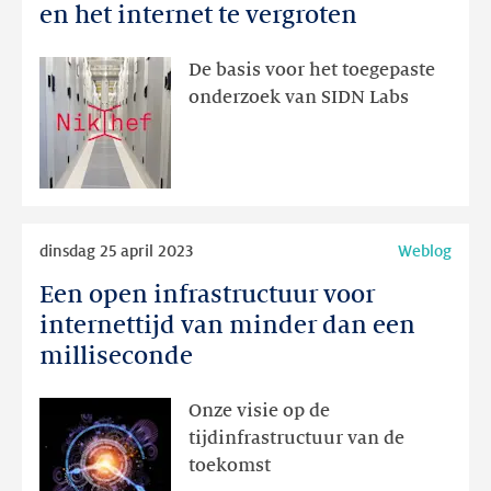
om
en het internet te vergroten
de
veiligheid
De basis voor het toegepaste
en
onderzoek van SIDN Labs
robuustheid
van
.nl
en
het
Lees
internet
dinsdag 25 april 2023
Weblog
meer
te
Een open infrastructuur voor
Een
vergroten
open
internettijd van minder dan een
infrastructuur
milliseconde
voor
internettijd
Onze visie op de
van
tijdinfrastructuur van de
minder
toekomst
dan