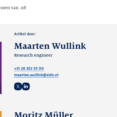
ennen van .nl!
Artikel door:
Maarten Wullink
Research engineer
+31 26 352 55 00
maarten.wullink@sidn.nl
Twitter
LinkedIn
Moritz Müller