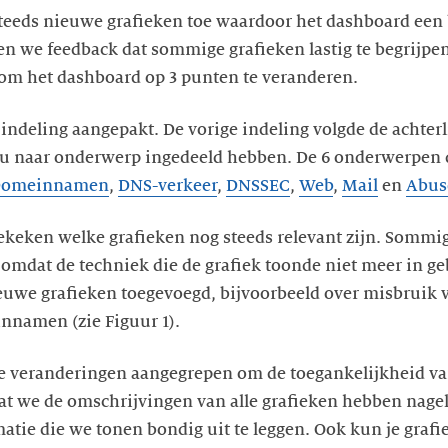
teeds nieuwe grafieken toe waardoor het dashboard een 
 we feedback dat sommige grafieken lastig te begrijpen
om het dashboard op 3 punten te veranderen.
indeling aangepakt. De vorige indeling volgde de achter
 nu naar onderwerp ingedeeld hebben. De 6 onderwerpen 
omeinnamen
,
DNS-verkeer
,
DNSSEC
,
Web
,
Mail
en
Abus
keken welke grafieken nog steeds relevant zijn. Sommi
omdat de techniek die de grafiek toonde niet meer in geb
uwe grafieken toegevoegd, bijvoorbeeld over misbruik
nnamen (zie Figuur 1).
le veranderingen aangegrepen om de toegankelijkheid va
at we de omschrijvingen van alle grafieken hebben nage
tie die we tonen bondig uit te leggen. Ook kun je graf