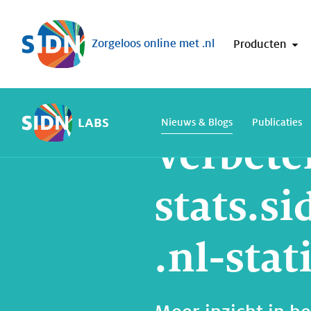
Sla navigatie over
Zorgeloos online met .nl
Producten
Home
SIDN Labs
Nieuws en Blogs
LABS
Nieuws & Blogs
Publicaties
Verbete
stats.s
.nl-stat