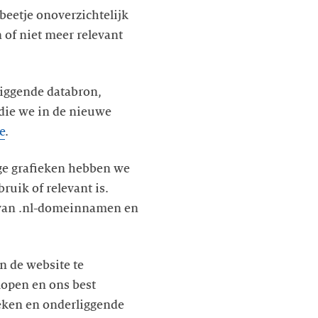
beetje onoverzichtelijk
 of niet meer relevant
liggende databron,
die we in de nieuwe
e
.
ge grafieken hebben we
ruik of relevant is.
 van .nl-domeinnamen en
n de website te
lopen en ons best
ieken en onderliggende