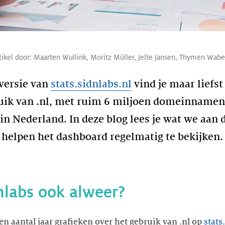
tikel door:
Maarten Wullink
,
Moritz Müller
,
Jelte Jansen
,
Thymen Wabe
versie van
stats.sidnlabs.nl
vind je maar liefst
ruik van .nl, met ruim 6 miljoen domeinnamen
 in Nederland. In deze blog lees je wat we aan 
 helpen het dashboard regelmatig te bekijke
dnlabs ook alweer?
en aantal jaar grafieken over het gebruik van .nl op
stats