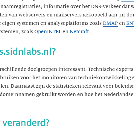
nnaamregistraties, informatie over het DNS-verkeer dat
cten van webservers en mailservers gekoppeld aan .nl-
e eigen systemen en analyseplatforms zoals
DMAP
en
EN
ystemen, zoals
OpenINTEL
en
Netcraft
.
s.sidnlabs.nl?
erschillende doelgroepen interessant. Technische expert
bruiken voor het monitoren van techniekontwikkeling e
len. Daarnaast zijn de statistieken relevant voor beleid
l-domeinnamen gebruikt worden en hoe het Nederlandse
 veranderd?