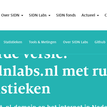
Over SIDN
SIDN Labs
SIDN fonds
Actueel
C
Verbeterde versie: stats.sidnlabs.nl met ruim 50 .nl-statistieken
Statistieken
Tools & Metingen
Over SIDN Labs
Github
rde versie:
idnlabs.nl met r
istieken