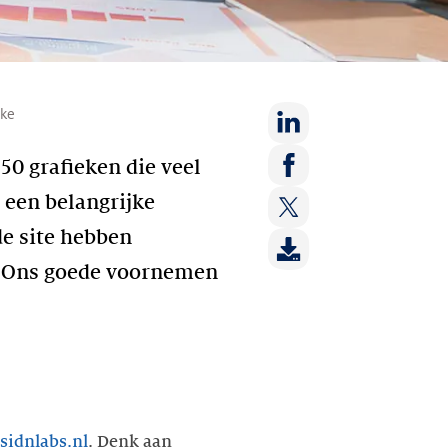
ke
Deel
 50 grafieken die veel
op:
Deel
 een belangrijke
LinkedIn
op:
de site hebben
Deel
Facebook
op:
n. Ons goede voornemen
Twitter
.sidnlabs.nl
. Denk aan