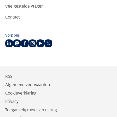
Veelgestelde vragen
Contact
Volg ons
Volg
Volg
Volg
Volg
Volg
Volg
ons
ons
ons
ons
ons
ons
op
op
op
op
op
op
LinkedIn
Mastodon
Facebook
Instagram
Youtube
Twitter
RSS
Algemene voorwaarden
Cookieverklaring
Privacy
Toegankelijkheidsverklaring