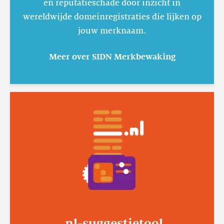
en reputatieschade door inzicht in
wereldwijde domeinregistraties die lijken op
jouw merknaam.
Meer over SIDN Merkbewaking
Lees
meer
.nl-
suggestietool
.nl-suggestietool