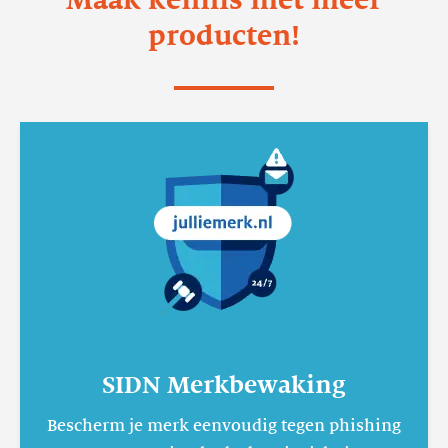
Maak kennis met meer
producten!
Lees
meer
SIDN
Merkbewaking
SIDN Merkbewaking
Bescherm je merk eenvoudig tegen phishing