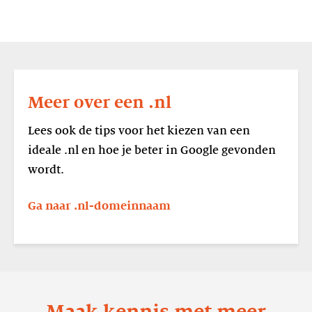
Lees
meer
Meer over een .nl
Meer
over
Lees ook de tips voor het kiezen van een
een
ideale .nl en hoe je beter in Google gevonden
.nl
wordt.
Ga naar .nl-domeinnaam