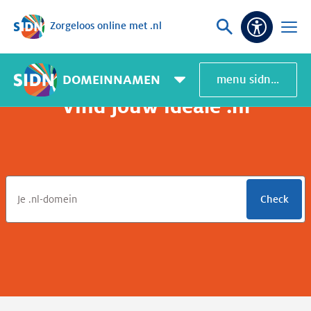
Zorgeloos online met .nl
Sla navigatie over
Vraag
Open
Toeganke
of
menu
zoek
DOMEINNAMEN
menu sidn.nl
Pagemenu
toggle
Vind jouw ideale .nl
Check