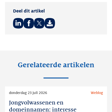
Deel dit artikel
Deel
Deel
Deel
op:
op:
op:
LinkedIn
Facebook
Twitter
Gerelateerde artikelen
Lees
donderdag 23 juli 2026
Weblog
meer
Jongvolwassenen en
Jongvolwassenen
en
domeinnamen: interesse