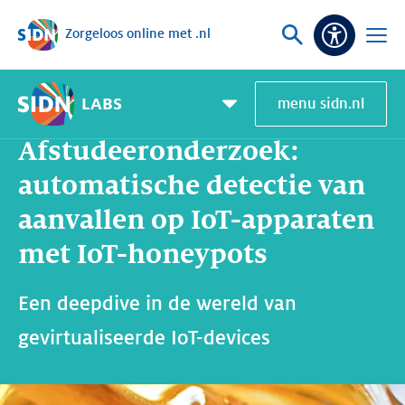
Zorgeloos online met .nl
Sla navigatie over
Vraag
Open
Toeganke
of
menu
zoek
LABS
menu sidn.nl
Home
SIDN Labs
Nieuws en Blogs
Afstudeeronderzoek: automatische detectie van aanvallen op IoT-apparaten met IoT-honeypots
Pagemenu
toggle
Afstudeeronderzoek:
automatische detectie van
aanvallen op IoT-apparaten
met IoT-honeypots
Een deepdive in de wereld van
gevirtualiseerde IoT-devices