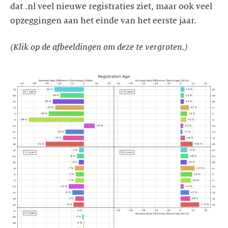
dat .nl veel nieuwe registraties ziet, maar ook veel
opzeggingen aan het einde van het eerste jaar.
(Klik op de afbeeldingen om deze te vergroten.)
https://images.ctfassets.net/yj8364fopk6s/3jA2lgOClfd2jNLaLKY1
f_registration_age_00_binned.clear.svg