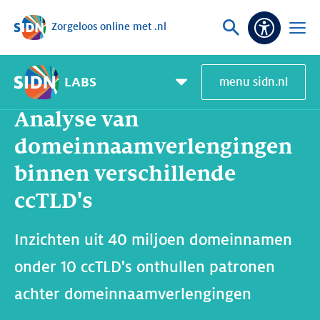
Zorgeloos online met .nl
Sla navigatie over
Vraag
Open
Toeganke
of
menu
zoek
LABS
menu sidn.nl
Home
SIDN Labs
Nieuws en Blogs
Analyse van domeinnaamverlengingen binnen verschillende ccTLD's
Pagemenu
toggle
Analyse van
domeinnaamverlengingen
binnen verschillende
ccTLD's
Inzichten uit 40 miljoen domeinnamen
onder 10 ccTLD's onthullen patronen
achter domeinnaamverlengingen