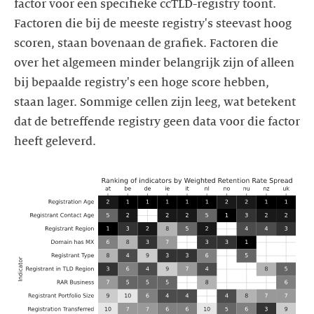
factor voor een specifieke ccTLD-registry toont.
Factoren die bij de meeste registry's steevast hoog
scoren, staan bovenaan de grafiek. Factoren die
over het algemeen minder belangrijk zijn of alleen
bij bepaalde registry's een hoge score hebben,
staan lager. Sommige cellen zijn leeg, wat betekent
dat de betreffende registry geen data voor die factor
heeft geleverd.
https://images.ctfassets.net/yj8364fopk6s/62pn08JYvS0a3tniEsR
of-
indicators-
by-
weighted-
retention-
rate-
spread.svg