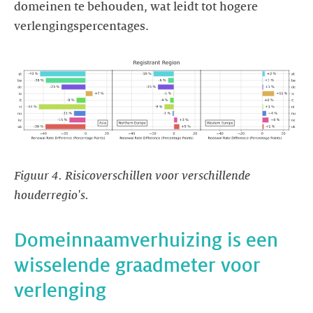
domeinen te behouden, wat leidt tot hogere
verlengingspercentages.
https://images.ctfassets.net/yj8364fopk6s/5jsH4f3bPbWsUiHVdx
f_rant_region_00.clear.svg
Figuur 4. Risicoverschillen voor verschillende
houderregio's.
Domeinnaamverhuizing is een
wisselende graadmeter voor
verlenging