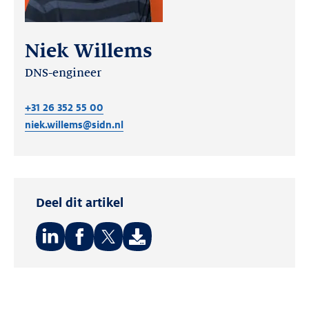
Niek Willems
DNS-engineer
+31 26 352 55 00
niek.willems@sidn.nl
Deel dit artikel
Deel
Deel
Deel
op:
op:
op:
LinkedIn
Facebook
Twitter