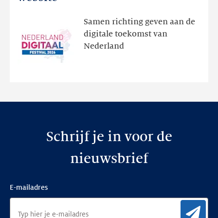
ontdek
het
Samen richting geven aan de
programma
digitale toekomst van
en
Nederland
de
nieuwe
website
Schrijf je in voor de
nieuwsbrief
E-mailadres
Aan