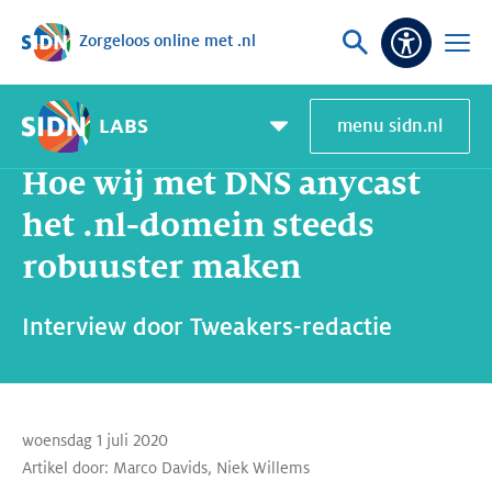
Zorgeloos online met .nl
Sla navigatie over
Vraag
Open
Toeganke
of
menu
zoek
LABS
menu sidn.nl
Home
SIDN Labs
Nieuws en Blogs
Hoe wij met DNS anycast het .nl-domein steeds robuuster maken
Pagemenu
toggle
Hoe wij met DNS anycast
het .nl-domein steeds
robuuster maken
Interview door Tweakers-redactie
woensdag 1 juli 2020
Artikel door:
Marco Davids
,
Niek Willems