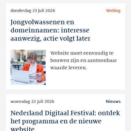
Lees
donderdag 23 juli 2026
Weblog
meer
Jongvolwassenen en
Jongvolwassenen
en
domeinnamen: interesse
domeinnamen:
aanwezig, actie volgt later
interesse
aanwezig,
Website moet eenvoudig te
actie
bouwen zijn en aantoonbaar
volgt
waarde leveren.
later
Lees
woensdag 22 juli 2026
Nieuws
meer
Nederland Digitaal Festival: ontdek
Nederland
Digitaal
het programma en de nieuwe
Festival:
website