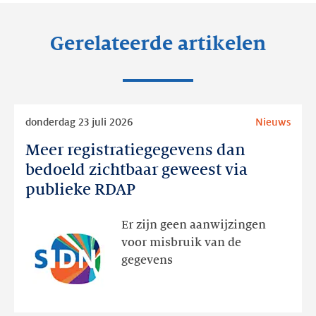
Gerelateerde artikelen
Lees
donderdag 23 juli 2026
Nieuws
meer
Meer registratiegegevens dan
Meer
registratiegegevens
bedoeld zichtbaar geweest via
dan
publieke RDAP
bedoeld
zichtbaar
Er zijn geen aanwijzingen
geweest
voor misbruik van de
via
gegevens
publieke
RDAP