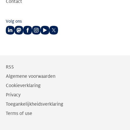
Contact
Volg ons
Volg
Volg
Volg
Volg
Volg
Volg
ons
ons
ons
ons
ons
ons
op
op
op
op
op
op
LinkedIn
Mastodon
Facebook
Instagram
Youtube
Twitter
RSS
Algemene voorwaarden
Cookieverklaring
Privacy
Toegankelijkheidsverklaring
Terms of use