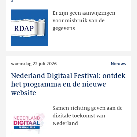
bedoeld
zichtbaar
Er zijn geen aanwijzingen
geweest
voor misbruik van de
via
gegevens
publieke
RDAP
Lees
woensdag 22 juli 2026
Nieuws
meer
Nederland Digitaal Festival: ontdek
Nederland
Digitaal
het programma en de nieuwe
Festival:
website
ontdek
het
Samen richting geven aan de
programma
digitale toekomst van
en
Nederland
de
nieuwe