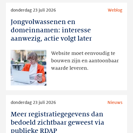
Lees
donderdag 23 juli 2026
Weblog
meer
Jongvolwassenen en
Jongvolwassenen
en
domeinnamen: interesse
domeinnamen:
aanwezig, actie volgt later
interesse
aanwezig,
Website moet eenvoudig te
actie
bouwen zijn en aantoonbaar
volgt
waarde leveren.
later
Lees
donderdag 23 juli 2026
Nieuws
meer
Meer registratiegegevens dan
Meer
registratiegegevens
bedoeld zichtbaar geweest via
dan
publieke RDAP