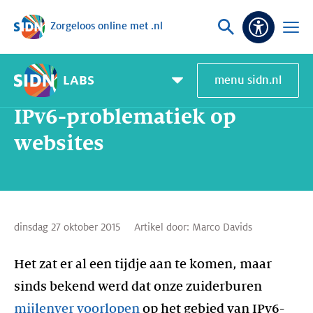
Zorgeloos online met .nl
Sla navigatie over
Vraag
Open
Toeganke
of
menu
zoek
LABS
menu sidn.nl
Home
SIDN Labs
Nieuws en Blogs
IPv6-problematiek op websites
Pagemenu
toggle
IPv6-problematiek op
websites
dinsdag 27 oktober 2015
Artikel door:
Marco Davids
Het zat er al een tijdje aan te komen, maar
sinds bekend werd dat onze zuiderburen
mijlenver voorlopen
op het gebied van IPv6-