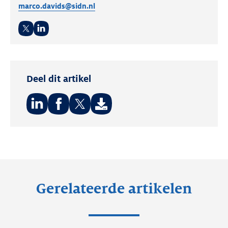
marco.davids@sidn.nl
Twitter
LinkedIn
Deel dit artikel
Deel
Deel
Deel
op:
op:
op:
LinkedIn
Facebook
Twitter
Gerelateerde artikelen