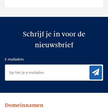
website
Schrijf je in voor de
nieuwsbrief
E-mailadres
Aan
Domeinnamen