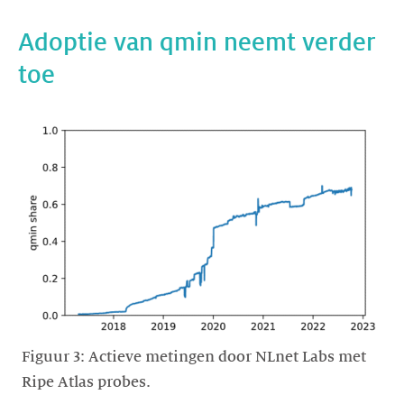
Adoptie van qmin neemt verder
toe
https://images.ctfassets.net/yj8364fopk6s/HXIOgSETcseK3L2uH
Figuur 3: Actieve metingen door NLnet Labs met
Ripe Atlas probes.