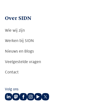
Over SIDN
Wie wij zijn
Werken bij SIDN
Nieuws en Blogs
Veelgestelde vragen
Contact
Volg ons
Volg
Volg
Volg
Volg
Volg
Volg
ons
ons
ons
ons
ons
ons