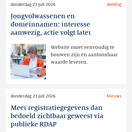
Lees
donderdag 23 juli 2026
Weblog
meer
Jongvolwassenen en
Jongvolwassenen
en
domeinnamen: interesse
domeinnamen:
aanwezig, actie volgt later
interesse
aanwezig,
Website moet eenvoudig te
actie
bouwen zijn en aantoonbaar
volgt
waarde leveren.
later
Lees
donderdag 23 juli 2026
Nieuws
meer
Meer registratiegegevens dan
Meer
registratiegegevens
bedoeld zichtbaar geweest via
dan
publieke RDAP
bedoeld