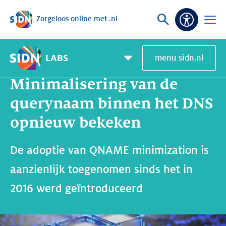
Zorgeloos online met .nl
Sla navigatie over
Vraag
Open
Toeganke
of
menu
zoek
LABS
menu sidn.nl
Home
SIDN Labs
Nieuws en Blogs
Minimalisering van de querynaam binnen het DNS opnieuw bekeken
Pagemenu
toggle
Minimalisering van de
querynaam binnen het DNS
opnieuw bekeken
De adoptie van QNAME minimization is
aanzienlijk toegenomen sinds het in
2016 werd geïntroduceerd