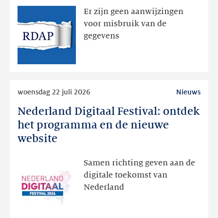
zichtbaar
Er zijn geen aanwijzingen
geweest
voor misbruik van de
via
gegevens
publieke
RDAP
Lees
woensdag 22 juli 2026
Nieuws
meer
Nederland Digitaal Festival: ontdek
Nederland
Digitaal
het programma en de nieuwe
Festival:
website
ontdek
het
Samen richting geven aan de
programma
digitale toekomst van
en
Nederland
de
nieuwe