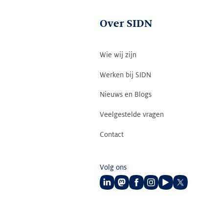
Over SIDN
Wie wij zijn
Werken bij SIDN
Nieuws en Blogs
Veelgestelde vragen
Contact
Volg ons
Volg
Volg
Volg
Volg
Volg
Volg
ons
ons
ons
ons
ons
ons