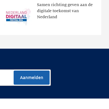
Samen richting geven aan de
programma
digitale toekomst van
en
Nederland
de
nieuwe
website
Aanmelden