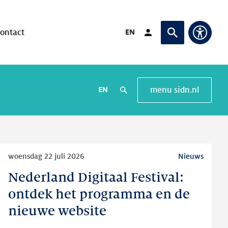
Verander taal naar
EN
ontact
Login (Opent in ande
Vraag of zoek
Toegan
Verander taal naar
EN
menu sidn.nl
search
Lees
woensdag 22 juli 2026
Nieuws
meer
Nederland Digitaal Festival:
Nederland
Digitaal
ontdek het programma en de
Festival:
nieuwe website
ontdek
het