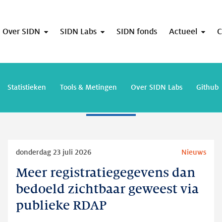
Over SIDN
SIDN Labs
SIDN fonds
Actueel
C
Gerelateerde artikelen
Statistieken
Tools & Metingen
Over SIDN Labs
Github
Lees
donderdag 23 juli 2026
Nieuws
meer
Meer registratiegegevens dan
Meer
registratiegegevens
bedoeld zichtbaar geweest via
dan
publieke RDAP
bedoeld
zichtbaar