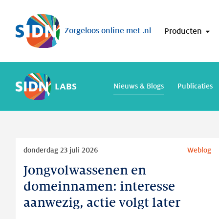
Sla navigatie over
Zorgeloos online met .nl
Producten
LABS
Nieuws & Blogs
Publicaties
Lees
donderdag 23 juli 2026
Weblog
meer
Jongvolwassenen en
Jongvolwassenen
en
domeinnamen: interesse
domeinnamen:
aanwezig, actie volgt later
interesse
aanwezig,