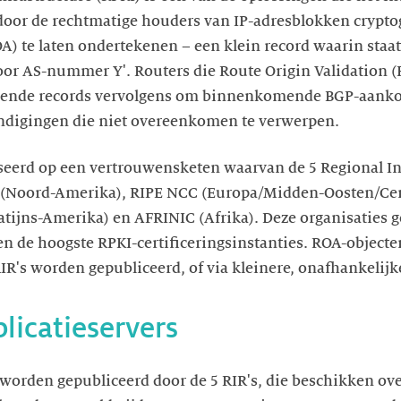
door de rechtmatige houders van IP-adresblokken crypto
A) te laten ondertekenen – een klein record waarin staat:
r AS-nummer Y'. Routers die Route Origin Validation 
kende records vervolgens om binnenkomende BGP-aanko
ndigingen die niet overeenkomen te verwerpen.
seerd op een vertrouwensketen waarvan de 5 Regional Int
 (Noord-Amerika), RIPE NCC (Europa/Midden-Oosten/Cen
Latijns-Amerika) en AFRINIC (Afrika). Deze organisaties 
n de hoogste RPKI-certificeringsinstanties. ROA-object
IR's worden gepubliceerd, of via kleinere, onafhankelijk
licatieservers
worden gepubliceerd door de 5 RIR's, die beschikken ov