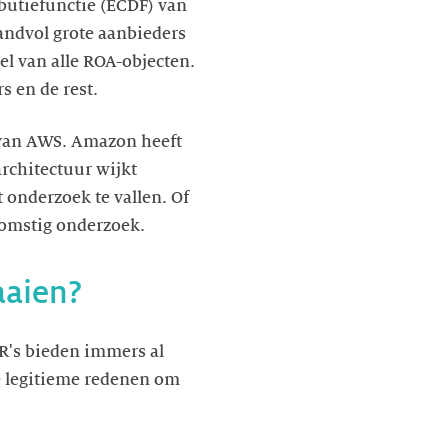
butiefunctie (ECDF) van
handvol grote aanbieders
l van alle ROA-objecten.
s en de rest.
 van AWS. Amazon heeft
architectuur wijkt
 onderzoek te vallen. Of
ekomstig onderzoek.
aaien?
IR's bieden immers al
re legitieme redenen om