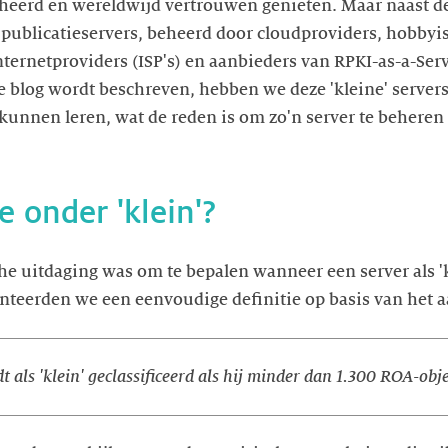
heerd en wereldwijd vertrouwen genieten. Maar naast de
e publicatieservers, beheerd door cloudproviders, hobbyi
nternetproviders (ISP's) en aanbieders van RPKI-as-a-Serv
e blog wordt beschreven, hebben we deze 'kleine' serve
 kunnen leren, wat de reden is om zo'n server te behere
 onder 'klein'?
he uitdaging was om te bepalen wanneer een server als '
teerden we een eenvoudige definitie op basis van het a
 als 'klein' geclassificeerd als hij minder dan 1.300 ROA-obj