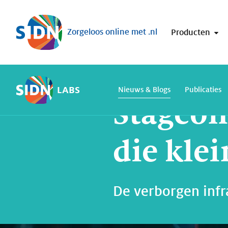
Sla navigatie over
Zorgeloos online met .nl
Producten
Home
SIDN Labs
Nieuws en Blogs
LABS
Nieuws & Blogs
Publicaties
Stageon
die kle
De verborgen infra