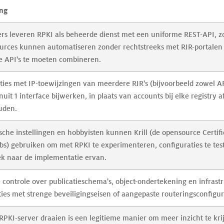
ing
rs leveren RPKI als beheerde dienst met een uniforme REST-API, z
urces kunnen automatiseren zonder rechtstreeks met RIR-portalen
 API's te moeten combineren.
ties met IP-toewijzingen van meerdere RIR's (bijvoorbeeld zowel A
uit 1 interface bijwerken, in plaats van accounts bij elke registry 
uden.
che instellingen en hobbyisten kunnen Krill (de opensource Certifi
bs) gebruiken om met RPKI te experimenteren, configuraties te test
k naar de implementatie ervan.
 controle over publicatieschema's, object-ondertekening en infrastr
ties met strenge beveiligingseisen of aangepaste routeringsconfigur
 RPKI-server draaien is een legitieme manier om meer inzicht te kri