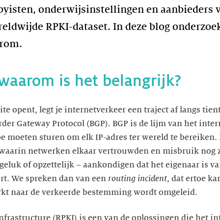
byisten, onderwijsinstellingen en aanbieders 
reldwijde RPKI-dataset. In deze blog onderzoe
arom.
waarom is het belangrijk?
ite opent, legt je internetverkeer een traject af langs tie
er Gateway Protocol (BGP). BGP is de lijm van het intern
e moeten sturen om elk IP-adres ter wereld te bereiken.
d waarin netwerken elkaar vertrouwden en misbruik nog
eluk of opzettelijk – aankondigen dat het eigenaar is van
ert. We spreken dan van een
routing incident
, dat ertoe ka
kt naar de verkeerde bestemming wordt omgeleid.
nfrastructure (RPKI) is een van de oplossingen die het in