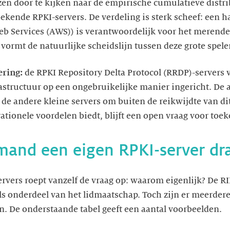
en door te kijken naar de empirische cumulatieve distri
 bekende RPKI-servers. De verdeling is sterk scheef: een 
b Services (AWS)) is verantwoordelijk voor het merendee
vormt de natuurlijke scheidslijn tussen deze grote speler
ering:
de RPKI Repository Delta Protocol (RRDP)-servers
rastructuur op een ongebruikelijke manier ingericht. De 
 de andere kleine servers om buiten de reikwijdte van dit
rationele voordelen biedt, blijft een open vraag voor to
and een eigen RPKI-server dr
ervers roept vanzelf de vraag op: waarom eigenlijk? De R
ls onderdeel van het lidmaatschap. Toch zijn er meerde
n. De onderstaande tabel geeft een aantal voorbeelden.