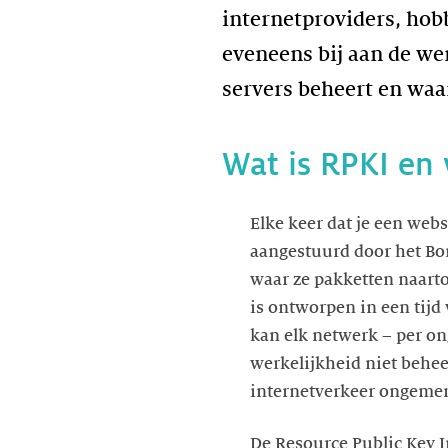
internetproviders, hob
eveneens bij aan de we
servers beheert en wa
Wat is RPKI en 
Elke keer dat je een webs
aangestuurd door het Bord
waar ze pakketten naarto
is ontworpen in een tij
kan elk netwerk – per ong
werkelijkheid niet behe
internetverkeer ongemer
De Resource Public Key I