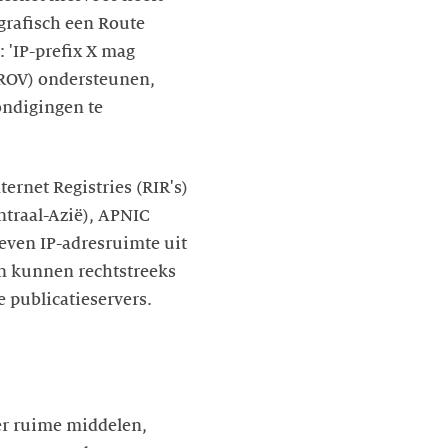
grafisch een Route
 'IP-prefix X mag
(ROV) ondersteunen,
ndigingen te
ernet Registries (RIR's)
traal-Azië), APNIC
geven IP-adresruimte uit
en kunnen rechtstreeks
e publicatieservers.
er ruime middelen,