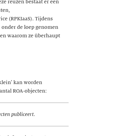
ze reuzen bestaat er een
sten,
ice (RPKIaaS). Tijdens
rs onder de loep genomen
n en waarom ze überhaupt
klein' kan worden
antal ROA-objecten:
ecten publiceert.