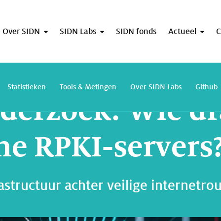
Over SIDN
SIDN Labs
SIDN fonds
Actueel
C
Stageonderzoek: Wie draait al die kleine RPKI-servers?
Statistieken
Tools & Metingen
Over SIDN Labs
Github
derzoek: Wie dra
ine RPKI-servers
structuur achter veilige internetro