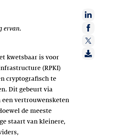
Deel
g ervan.
op:
Deel
LinkedIn
op:
Deel
Facebook
t kwetsbaar is voor
op:
Twitter
nfrastructure (RPKI)
n cryptografisch te
. Dit gebeurt via
en een vertrouwensketen
 Hoewel de meeste
e staart van kleinere,
viders,