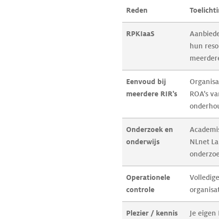
Reden
Toelicht
RPKIaaS
Aanbiede
hun reso
meerdere
Eenvoud bij 
Organisa
meerdere RIR's
ROA's van
onderho
Onderzoek en 
Academis
onderwijs
NLnet La
onderzoe
Operationele 
Volledige
controle
organisa
Plezier / kennis 
Je eigen