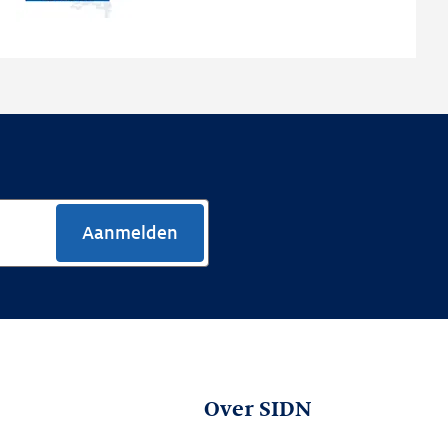
nieuwe
website
Aanmelden
Over SIDN