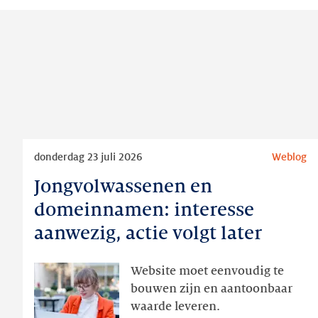
Lees
donderdag 23 juli 2026
Weblog
meer
Jongvolwassenen en
Jongvolwassenen
en
domeinnamen: interesse
domeinnamen:
aanwezig, actie volgt later
interesse
aanwezig,
Website moet eenvoudig te
actie
bouwen zijn en aantoonbaar
volgt
waarde leveren.
later