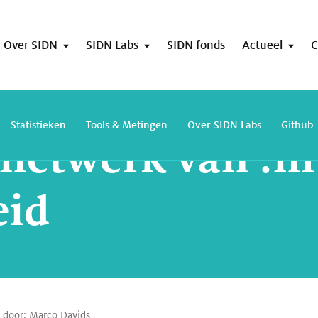
Over SIDN
SIDN Labs
SIDN fonds
Actueel
C
Anycastnetwerk van .nl verder uitgebreid
Statistieken
Tools & Metingen
Over SIDN Labs
Github
netwerk van .nl
eid
l door:
Marco Davids