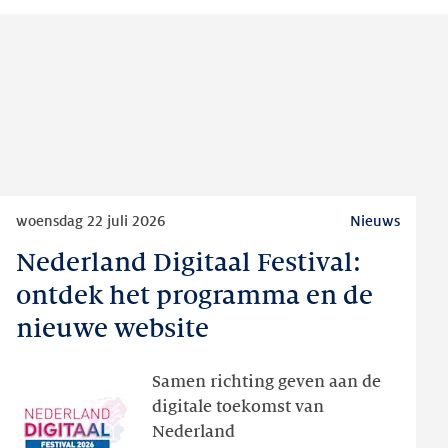
Lees
woensdag 22 juli 2026
Nieuws
meer
Nederland Digitaal Festival:
Nederland
Digitaal
ontdek het programma en de
Festival:
nieuwe website
ontdek
het
Samen richting geven aan de
programma
digitale toekomst van
en
Nederland
de