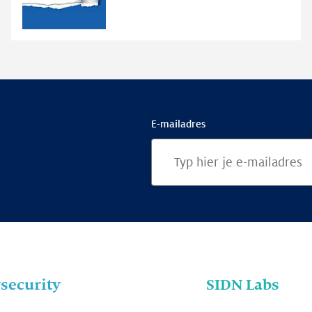
RDAP
E-mailadres
security
SIDN Labs