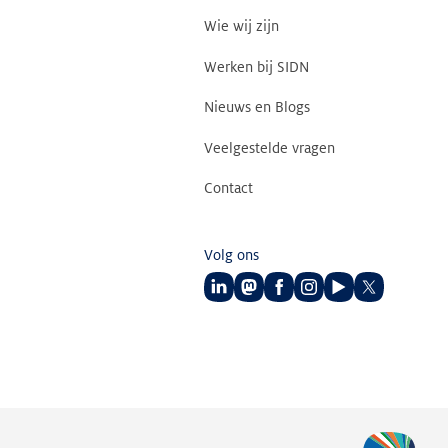
Wie wij zijn
Werken bij SIDN
Nieuws en Blogs
Veelgestelde vragen
Contact
Volg ons
Volg
Volg
Volg
Volg
Volg
Volg
ons
ons
ons
ons
ons
ons
op
op
op
op
op
op
LinkedIn
Mastodon
Facebook
Instagram
Youtube
Twitter