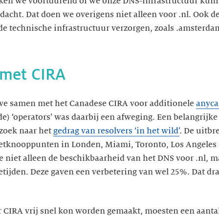
jken we voortdurend of we onze DNS-infrastructuur kun
dacht. Dat doen we overigens niet alleen voor .nl. Ook de
 technische infrastructuur verzorgen, zoals .amsterdam
met CIRA
 we samen met het Canadese CIRA voor additionele
anyca
e) ‘operators’ was daarbij een afweging. Een belangrijke
rzoek naar het
gedrag van resolvers ‘in het wild’
. De uitbr
netknooppunten in Londen, Miami, Toronto, Los Angeles
niet alleen de beschikbaarheid van het DNS voor .nl, m
etijden. Deze gaven een verbetering van wel 25%. Dat dra
 CIRA vrij snel kon worden gemaakt, moesten een aantal