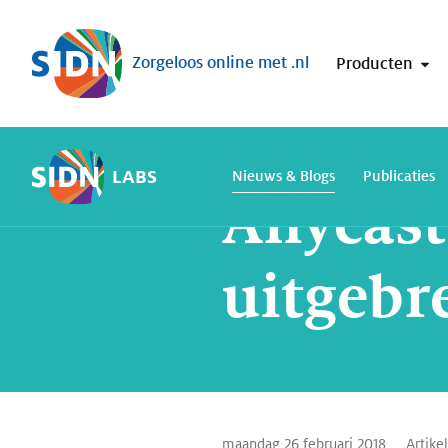
Sla navigatie over
Zorgeloos online met .nl
Producten
Home
SIDN Labs
Nieuws en Blogs
LABS
Nieuws & Blogs
Publicaties
Anycast
uitgebr
maandag 26 februari 2018
Artike