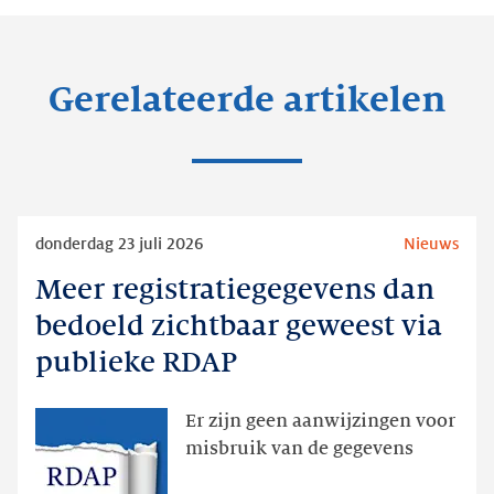
Gerelateerde artikelen
Lees
donderdag 23 juli 2026
Nieuws
meer
Meer registratiegegevens dan
Meer
registratiegegevens
bedoeld zichtbaar geweest via
dan
publieke RDAP
bedoeld
zichtbaar
Er zijn geen aanwijzingen voor
geweest
misbruik van de gegevens
via
publieke