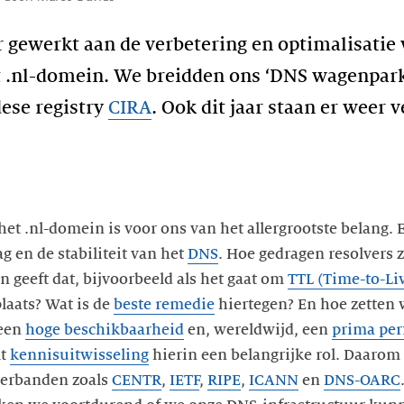
 gewerkt aan de verbetering en optimalisatie
t .nl-domein. We breidden ons ‘DNS wagenpark
dese registry
CIRA
. Ook dit jaar staan er weer 
et .nl-domein is voor ons van het allergrootste belang. 
g en de stabiliteit van het
DNS
. Hoe gedragen resolvers z
n geeft dat, bijvoorbeeld als het gaat om
TTL (Time-to-Liv
laats? Wat is de
beste remedie
hiertegen? En hoe zetten
 een
hoge beschikbaarheid
en, wereldwijd, een
prima pe
lt
kennisuitwisseling
hierin een belangrijke rol. Daarom z
erbanden zoals
CENTR
,
IETF
,
RIPE
,
ICANN
en
DNS-OARC