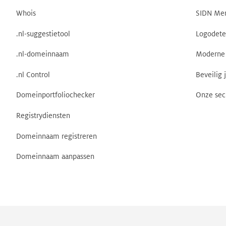
Whois
SIDN Me
.nl-suggestietool
Logodete
.nl-domeinnaam
Moderne 
.nl Control
Beveilig 
Domeinportfoliochecker
Onze sec
Registrydiensten
Domeinnaam registreren
Domeinnaam aanpassen