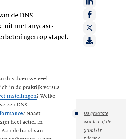
Deel
 van de DNS-
op:
Deel
’ uit met anycast-
LinkedIn
op:
verbeteringen op stapel.
Deel
Facebook
op:
Twitter
En dus doen we veel
ich in de praktijk versus
e) instellingen
? Welke
 we een DNS-
De grootste
rformance
? Naast
worden of de
ijn heel actief in
grootste
. Aan de hand van
blijven?