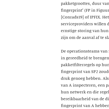
pakketgroottes, duur van
fingerprint’ (FP in Figuu
[Conrads19] of IPFIX. He
serviceproviders willen 
ernstige storing van hun
zijn om de aanval af te 
De operationsteams van S
in gereedheid te brengen 
pakketfilterregels op hun
fingerprint van SP2 zoude
druk genoeg hebben. Als 
van A inspecteren, een p
hun netwerk en die regel
bereikbaarheid van de di
fingerprint van A hebben