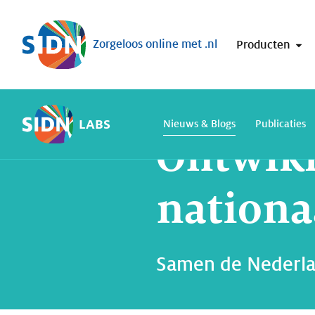
Sla navigatie over
Zorgeloos online met .nl
Producten
Home
SIDN Labs
Nieuws en Blogs
LABS
Nieuws & Blogs
Publicaties
Ontwikk
nationa
Samen de Nederlan