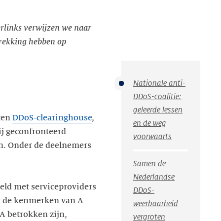
erlinks verwijzen we naar
trekking hebben op
Nationale anti-
DDoS-coalitie:
geleerde lessen
eten
DDoS-clearinghouse
,
en de weg
j geconfronteerd
voorwaarts
n. Onder de deelnemers
Samen de
Nederlandse
eeld met serviceproviders
DDoS-
elt de kenmerken van A
weerbaarheid
A betrokken zijn,
vergroten