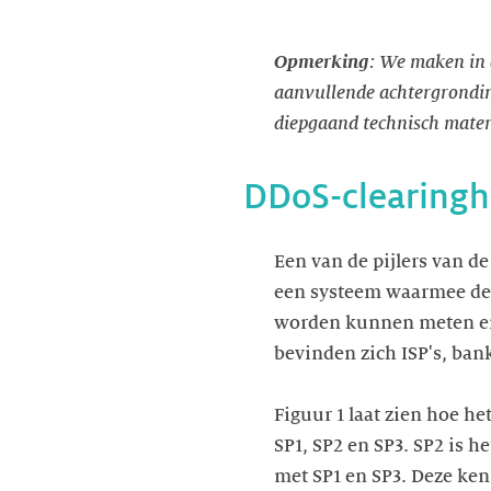
Opmerking
: We maken in 
aanvullende achtergrondinf
diepgaand technisch mater
DDoS-clearing
Een van de pijlers van d
een systeem waarmee de
worden kunnen meten en 
bevinden zich ISP's, ban
Figuur 1 laat zien hoe h
SP1, SP2 en SP3. SP2 is h
met SP1 en SP3. Deze ken