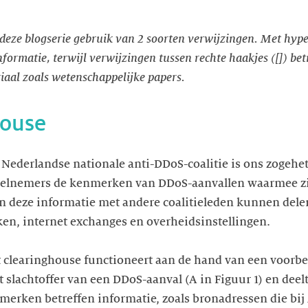
deze blogserie gebruik van 2 soorten verwijzingen. Met hyp
ormatie, terwijl verwijzingen tussen rechte haakjes ([]) be
iaal zoals wetenschappelijke papers.
house
e Nederlandse nationale anti-DDoS-coalitie is ons zogeh
elnemers de kenmerken van DDoS-aanvallen waarmee zi
deze informatie met andere coalitieleden kunnen dele
ken, internet exchanges en overheidsinstellingen.
et clearinghouse functioneert aan de hand van een voorb
et slachtoffer van een DDoS-aanval (A in Figuur 1) en de
merken betreffen informatie, zoals bronadressen die bij 