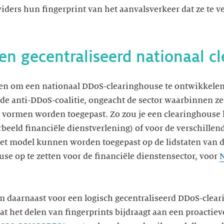
viders hun fingerprint van het aanvalsverkeer dat ze te v
en gecentraliseerd nationaal c
n om een nationaal DDoS-clearinghouse te ontwikkelen 
de anti-DDoS-coalitie, ongeacht de sector waarbinnen ze
e vormen worden toegepast. Zo zou je een clearinghous
rbeeld financiële dienstverlening) of voor de verschillen
t model kunnen worden toegepast op de lidstaten van d
se op te zetten voor de financiële dienstensector, voor
um daarnaast voor een logisch gecentraliseerd DDoS-clea
dat het delen van fingerprints bijdraagt aan een proacti