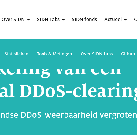
Over SIDN
SIDN Labs
SIDN fonds
Actueel
C
Ontwikkeling van een nationaal DDoS-clearinghouse
Statistieken
Tools & Metingen
Over SIDN Labs
Github
eling van een
al DDoS-cleari
dse DDoS-weerbaarheid vergroten, d