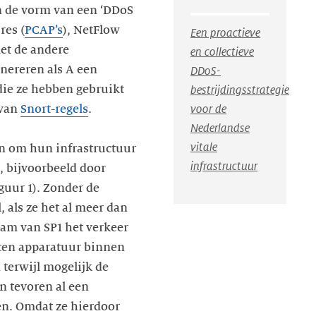
in de vorm van een ‘DDoS
res (
PCAP’s
), NetFlow
Een proactieve
met de andere
en collectieve
nereren als A een
DDoS-
die ze hebben gebruikt
bestrijdingsstrategie
voor de
 van
Snort-regels
.
Nederlandse
vitale
en om hun infrastructuur
infrastructuur
n, bijvoorbeeld door
iguur 1). Zonder de
, als ze het al meer dan
eam van SP1 het verkeer
orten apparatuur binnen
terwijl mogelijk de
n tevoren al een
ren. Omdat ze hierdoor