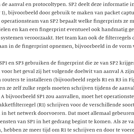
 de aanval en protocoltypen. SP2 deelt deze informatie 
r 1), bijvoorbeeld door gebruik te maken van packet captu
t operationsteam van SP2 bepaalt welke fingerprints ze 
delen en kan een fingerprint eventueel ook handmatig ge
 systemen veroorzaakt. Het team kan ook de filterregels 
slaan in de fingerprint opnemen, bijvoorbeeld in de vorm
P1 en SP3 gebruiken de fingerprint die ze van SP2 krijg
voor het geval zij het volgende doelwit van aanval A zij
 routers te installeren (bijvoorbeeld regels R1 en R3 in F
n ze zelf zulke regels moeten schrijven tijdens de aanval
A bijvoorbeeld SP1 zou aanvallen, moet het operationst
akketfilterregel (R1) schrijven voor de verschillende so
 in het netwerk doorvoeren. Dat moet allemaal gebeuren 
ensten van SP1 in het gedrang begint te komen. Als ze va
, hebben ze meer tijd om R1 te schrijven en door te voe