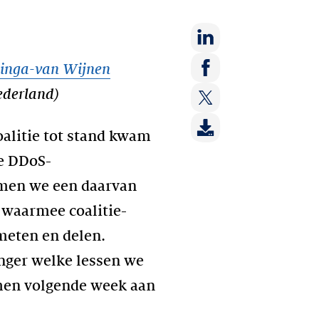
Deel
inga-van Wijnen
op:
Deel
ederland)
LinkedIn
op:
Deel
Facebook
alitie tot stand kwam
op:
Twitter
ve DDoS-
emen we een daarvan
 waarmee coalitie-
meten en delen.
anger welke lessen we
omen volgende week aan