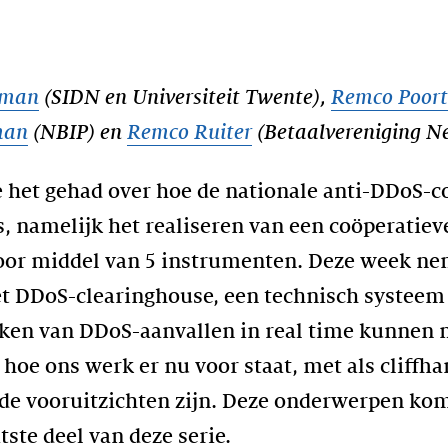
lman
(SIDN en Universiteit Twente),
Remco Poort
man
(NBIP) en
Remco Ruiter
(Betaalvereniging N
het gehad over hoe de nationale anti-DDoS-co
s, namelijk het realiseren van een coöperatie
 door middel van 5 instrumenten. Deze week n
et DDoS-clearinghouse, een technisch systeem
en van DDoS-aanvallen in real time kunnen 
 hoe ons werk er nu voor staat, met als cliffh
 de vooruitzichten zijn. Deze onderwerpen k
tste deel van deze serie.