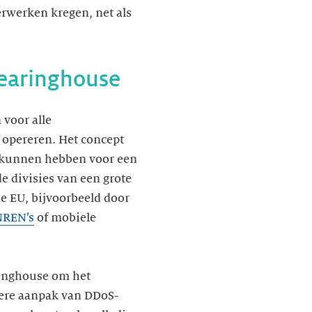
erwerken kregen, net als
learinghouse
voor alle
 opereren. Het concept
e kunnen hebben voor een
de divisies van een grote
e EU, bijvoorbeeld door
NREN’s
of mobiele
ringhouse om het
evere aanpak van DDoS-