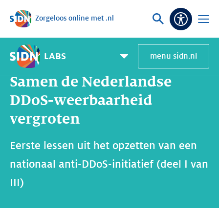
Zorgeloos online met .nl
Sla navigatie over
Vraag
Open
Toeganke
of
menu
zoek
LABS
menu sidn.nl
Home
SIDN Labs
Nieuws en Blogs
Samen de Nederlandse DDoS-weerbaarheid vergroten
Pagemenu
toggle
Samen de Nederlandse
DDoS-weerbaarheid
vergroten
Eerste lessen uit het opzetten van een
nationaal anti-DDoS-initiatief (deel I van
III)