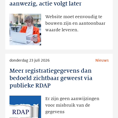
domeinnamen:
aanwezig, actie volgt later
interesse
aanwezig,
Website moet eenvoudig te
actie
bouwen zijn en aantoonbaar
volgt
waarde leveren.
later
Lees
donderdag 23 juli 2026
Nieuws
meer
Meer registratiegegevens dan
Meer
registratiegegevens
bedoeld zichtbaar geweest via
dan
publieke RDAP
bedoeld
zichtbaar
Er zijn geen aanwijzingen
geweest
voor misbruik van de
via
gegevens
publieke