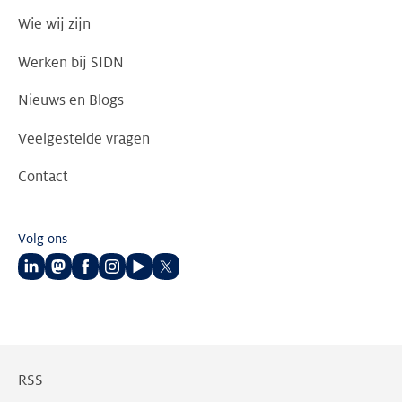
Wie wij zijn
Werken bij SIDN
Nieuws en Blogs
Veelgestelde vragen
Contact
Volg ons
Volg
Volg
Volg
Volg
Volg
Volg
ons
ons
ons
ons
ons
ons
op
op
op
op
op
op
LinkedIn
Mastodon
Facebook
Instagram
Youtube
Twitter
RSS