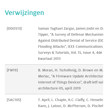
Verwijzingen
[DDOS13]
Saman Taghavi Zargar, James Joshi en Davi
Tipper, “A Survey of Defense Mechanisms 
Against Distributed Denial of Service (DDoS
Flooding Attacks”, IEEE Communications 
Surveys & Tutorials, Vol. 15, Issue 4, 4de 
kwartaal 2013
[FW19]
B. Moran, H. Tschofenig, D. Brown en M. 
Meriac, “A Firmware Update Architecture f
Internet of Things Devices”, draft-ietf-suit-
architecture-05, april 2019
[SAC105]
T. April, L. Chapin, K.C. Claffy, C. Hesselman
Kaeo, J. Latour, D. McPherson, D. Piscitello, 