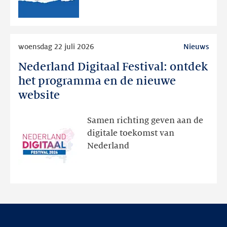
RDAP
Lees
woensdag 22 juli 2026
Nieuws
meer
Nederland Digitaal Festival: ontdek
Nederland
Digitaal
het programma en de nieuwe
Festival:
website
ontdek
het
Samen richting geven aan de
programma
digitale toekomst van
en
Nederland
de
nieuwe
website