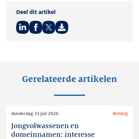
Deel dit artikel
Deel
Deel
Deel
op:
op:
op:
LinkedIn
Facebook
Twitter
Gerelateerde artikelen
Lees
donderdag 23 juli 2026
Weblog
meer
Jongvolwassenen en
Jongvolwassenen
en
domeinnamen: interesse