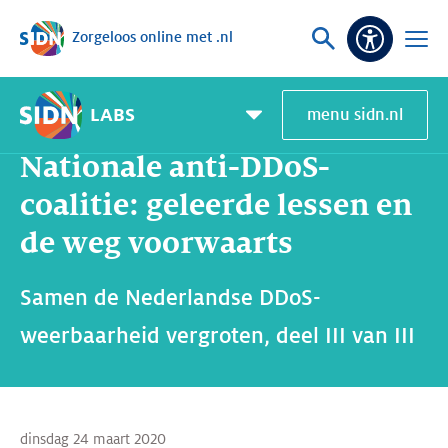
Zorgeloos online met .nl
Sla navigatie over
Vraag
Open
Toeganke
of
menu
zoek
LABS
menu sidn.nl
Home
SIDN Labs
Nieuws en Blogs
Nationale anti-DDoS-coalitie: geleerde lessen en de weg voorwaarts
Pagemenu
toggle
Nationale anti-DDoS-
coalitie: geleerde lessen en
de weg voorwaarts
Samen de Nederlandse DDoS-
weerbaarheid vergroten, deel III van III
dinsdag 24 maart 2020