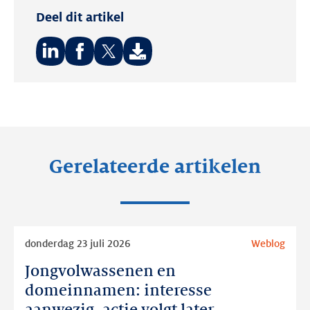
Deel dit artikel
Deel
Deel
Deel
op:
op:
op:
LinkedIn
Facebook
Twitter
Gerelateerde artikelen
Lees
donderdag 23 juli 2026
Weblog
meer
Jongvolwassenen en
Jongvolwassenen
en
domeinnamen: interesse
domeinnamen: