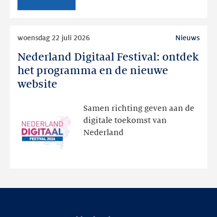
RDAP
Lees
woensdag 22 juli 2026
Nieuws
meer
Nederland Digitaal Festival: ontdek
Nederland
Digitaal
het programma en de nieuwe
Festival:
website
ontdek
het
Samen richting geven aan de
programma
digitale toekomst van
en
Nederland
de
nieuwe
website