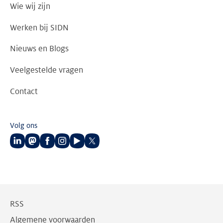
Wie wij zijn
Werken bij SIDN
Nieuws en Blogs
Veelgestelde vragen
Contact
Volg ons
Volg
Volg
Volg
Volg
Volg
Volg
ons
ons
ons
ons
ons
ons
op
op
op
op
op
op
LinkedIn
Mastodon
Facebook
Instagram
Youtube
Twitter
RSS
Algemene voorwaarden