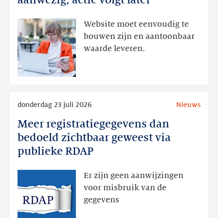
aanwezig, actie volgt later
interesse
aanwezig,
Website moet eenvoudig te
actie
bouwen zijn en aantoonbaar
volgt
waarde leveren.
later
Lees
donderdag 23 juli 2026
Nieuws
meer
Meer registratiegegevens dan
Meer
registratiegegevens
bedoeld zichtbaar geweest via
dan
publieke RDAP
bedoeld
zichtbaar
Er zijn geen aanwijzingen
geweest
voor misbruik van de
via
gegevens
publieke