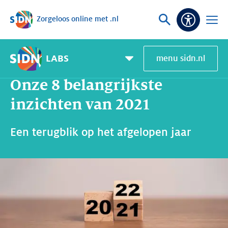
Zorgeloos online met .nl
Sla navigatie over
Vraag
Open
Toeganke
of
menu
zoek
LABS
menu sidn.nl
Home
SIDN Labs
Nieuws en Blogs
Onze 8 belangrijkste inzichten van 2021
Pagemenu
toggle
Onze 8 belangrijkste
inzichten van 2021
Een terugblik op het afgelopen jaar